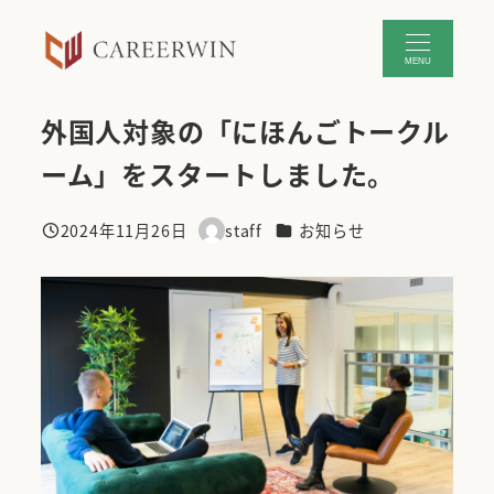
メ
イ
MENU
ン
コ
外国人対象の「にほんごトークル
ン
テ
ーム」をスタートしました。
ン
ツ
カテゴリー
2024年11月26日
staff
お知らせ
へ
投稿日
著
移
者
動