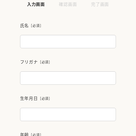
現
現
現
入力画面
確認画面
完了画面
在
在
在
表
表
表
氏名
［必須］
示
示
示
さ
さ
さ
れ
れ
れ
て
て
て
い
い
い
フリガナ
［必須］
る
る
る
画
画
画
面
面
面
で
で
で
す。
す。
す。
生年月日
［必須］
年齢
［必須］