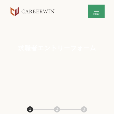
メ
イ
MENU
ン
コ
ン
テ
ン
求職者エントリーフォーム
ツ
へ
移
動
1
2
3