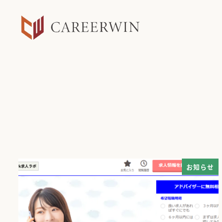
メ
イ
ン
コ
ン
テ
ン
ツ
へ
移
動
お知らせ