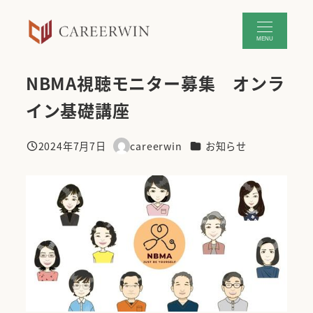
メ
イ
MENU
ン
コ
NBMA視聴モニター募集 オンラ
ン
テ
イン基礎講座
ン
ツ
カテゴリー
2024年7月7日
careerwin
お知らせ
へ
投稿日
著
移
者
動