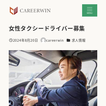
メ
イ
MENU
ン
コ
女性タクシードライバー募集
ン
テ
カテゴリー
ン
2024年8月20日
careerwin
求人情報
投稿日
著
ツ
者
へ
移
動