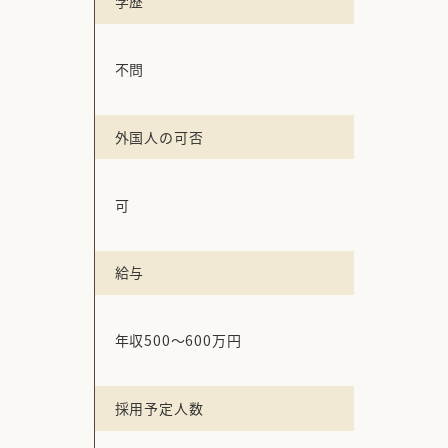
学歴
不問
外国人の可否
可
給与
年収500～600万円
採用予定人数